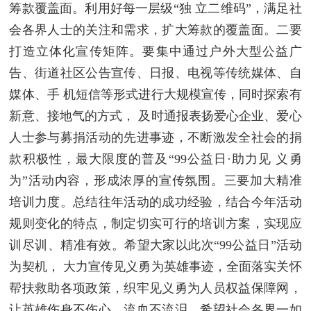
筹款覆盖面。利用好每一层级“独 立二维码”，满足社
会各界人士的关注和需求，扩大筹款的覆盖面。二要
打造立体化宣传矩阵。要集中通过户外大型公益广
告、街道社区公告宣传、日报、电视等传统媒体、自
媒体、手 机短信等形式进行大规模宣传，同时探索有
新意、接地气的方式， 及时通报表扬爱心企业、爱心
人士参与募捐活动的先进事迹，不断激发全社会的捐
款积极性，最大限度的普及“99公益日·助力见 义勇
为”活动内容，形成浓厚的宣传氛围。三要加大精准
培训力度。总结往年活动的成功经验，结合今年活动
规则变化的特点，制定切实可行的培训方案，实现应
训尽训、精准有效。希望大家以此次“99公益日”活动
为契机， 大力宣传见义勇为英雄事迹，全面落实关怀
帮扶救助各项政策，织牢见义勇为人员权益保障网，
让英雄伤身不伤心、流血不流泪，希望社会各界一如