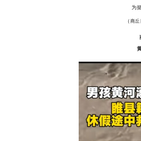
为
（
商丘