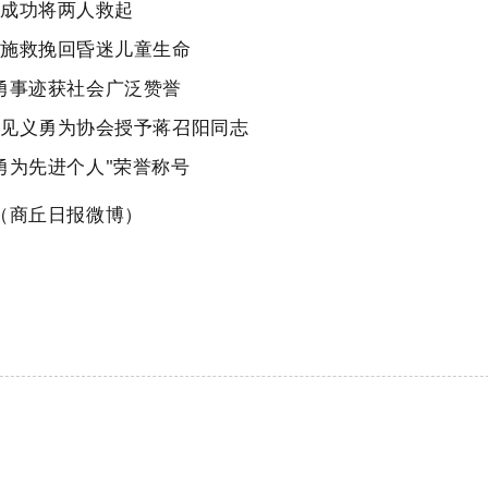
成功将两人救起
急施救挽回昏迷儿童生命
勇事迹获社会广泛赞誉
区见义勇为协会授予蒋召阳同志
勇为先进个人"荣誉称号
（商丘日报微博）