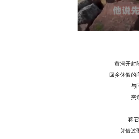
黄河开封
回乡休假的
与
突
蒋
凭借过