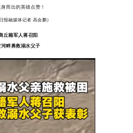
挺身而出的英雄点赞！
）
日报融媒体记者
高会鹏
商丘籍军人蒋召阳
黄河畔勇救溺水父子