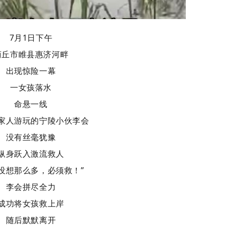
7月1日下午
商丘市睢县惠济河畔
出现惊险一幕
一女孩落水
命悬一线
家人游玩的宁陵小伙李会
没有丝毫犹豫
纵身跃入激流救人
时没想那么多，必须救！”
李会拼尽全力
成功将女孩救上岸
随后默默离开