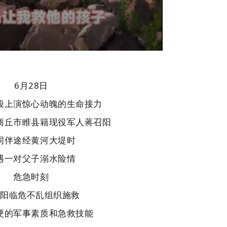
6月28日
段上演惊心动魄的生命接力
商丘市睢县籍现役军人蒋召阳
同伴途经黄河大堤时
遇一对父子溺水险情
危急时刻
召阳临危不乱组织施救
硬的军事素质和急救技能