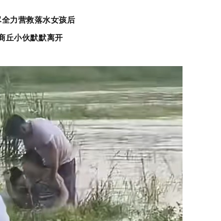
尽全力营救落水女孩后
商丘小伙默默离开