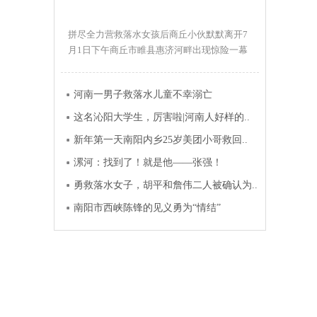
拼尽全力营救落水女孩后商丘小伙默默离开7
月1日下午商丘市睢县惠济河畔出现惊险一幕
一女孩落水命悬一线正巧带..
河南一男子救落水儿童不幸溺亡
这名沁阳大学生，厉害啦|河南人好样的..
新年第一天南阳内乡25岁美团小哥救回..
漯河：找到了！就是他——张强！
勇救落水女子，胡平和詹伟二人被确认为..
南阳市西峡陈锋的见义勇为“情结”