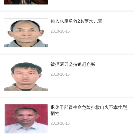
跳入水库勇救2名落水儿童
2018-10-16
被捅两刀坚持追赶盗贼
2018-10-16
退休干部冒生命危险扑救山火不幸壮烈
牺牲
2018-10-16