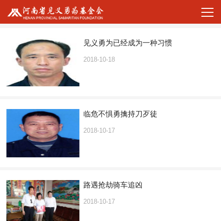
见义勇为已经成为一种习惯
2018-10-18
临危不惧勇擒持刀歹徒
2018-10-17
路遇抢劫骑车追凶
2018-10-17