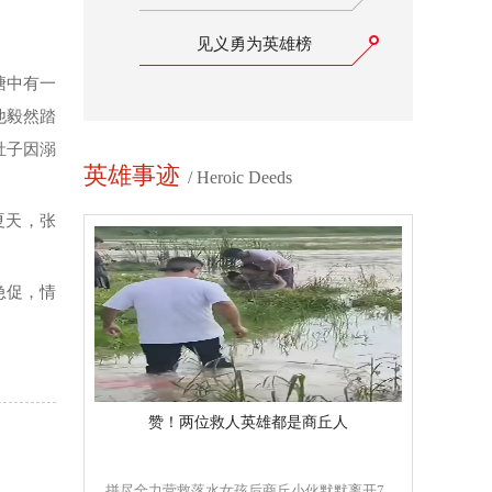
见义勇为英雄榜
塘中有一
他毅然踏
肚子因溺
英雄事迹
/ Heroic Deeds
。
夏天，张
急促，情
赞！两位救人英雄都是商丘人
拼尽全力营救落水女孩后商丘小伙默默离开7