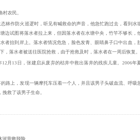
渔村农民。
渔村生态林作防火巡逻时，听见有喊救命的声音，他急忙跑过去，看到水
水塘边试图将落水者拉上来，但因落水者在水塘中央，竹竿不够长，
落水者抬到岸上。落水者情况危急，脸色发青、眼睛鼻子口中出血，
下，落水者被送往医院抢救，由于抢救及时，落水者在一周后恢复
年12月13日，张建启从废弃的枯井中救出落井的残疾儿童。2006年
镇办事的路上，发现一辆摩托车压着一个人，并且该男子头破血流、呼吸
，挽救了该男子生命。
冰河营救脱险