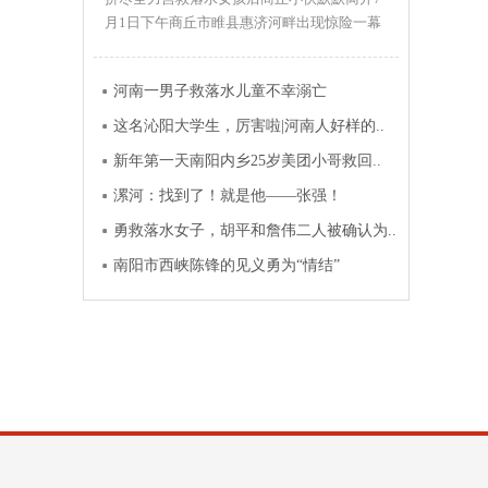
月1日下午商丘市睢县惠济河畔出现惊险一幕
一女孩落水命悬一线正巧带..
河南一男子救落水儿童不幸溺亡
这名沁阳大学生，厉害啦|河南人好样的..
新年第一天南阳内乡25岁美团小哥救回..
漯河：找到了！就是他——张强！
勇救落水女子，胡平和詹伟二人被确认为..
南阳市西峡陈锋的见义勇为“情结”