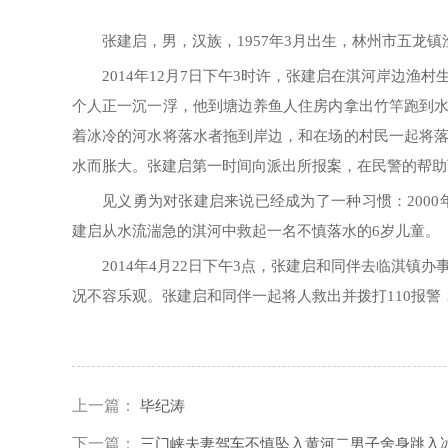
张建启，男，汉族，1957年3月出生，林州市五龙镇
2014年12月7日下午3时许，张建启在淇河岸边
个人正一沉一浮，他到塘边养鱼人住房内拿出竹竿跑到
着冰冷的河水将落水者拖到岸边，和在场的村民一起将
水而胀大。张建启第一时间向派出所报案，在民警的帮助
见义勇为对张建启来说已经成为了一种习惯：2000
建启从水流湍急的淇河中救起一名不慎落水的6岁儿童。
2014年4月22日下午3点，张建启和同伴去临淇
况不容乐观。张建启和同伴一起将人救出并拨打110报警
上一篇：
毕纪涛
下一篇：
三门峡夫妻驾车不慎坠入黄河二男子舍身跳入