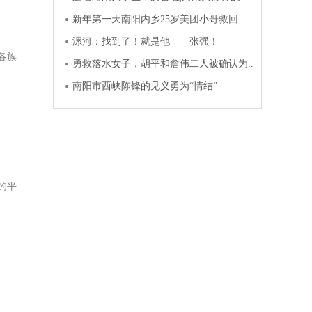
新年第一天南阳内乡25岁美团小哥救回..
漯河：找到了！就是他——张强！
各族
勇救落水女子，胡平和詹伟二人被确认为..
南阳市西峡陈锋的见义勇为“情结”
的平