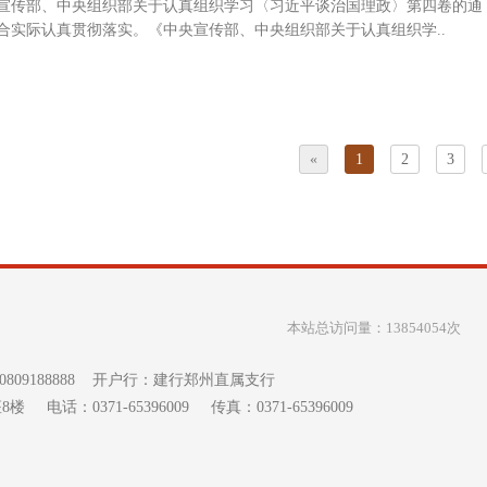
宣传部、中央组织部关于认真组织学习〈习近平谈治国理政〉第四卷的通
合实际认真贯彻落实。《中央宣传部、中央组织部关于认真组织学..
«
1
2
3
本站总访问量：13854054次
0809188888 开户行：建行郑州直属支行
0371-65396009 传真：0371-65396009