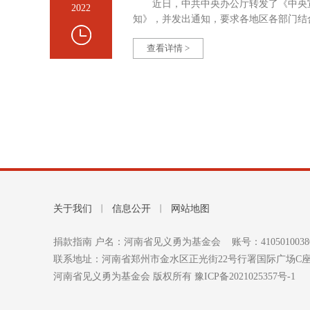
近日，中共中央办公厅转发了《中央
2022
知》，并发出通知，要求各地区各部门结
查看详情 >
关于我们
丨
信息公开
丨
网站地图
捐款指南 户名：河南省见义勇为基金会 账号：4105010038
联系地址：河南省郑州市金水区正光街22号⾏署国际⼴场C座8楼 电话：
河南省见义勇为基金会 版权所有
豫ICP备2021025357号-1