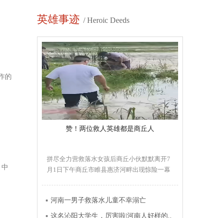
英雄事迹
/ Heroic Deeds
作的
赞！两位救人英雄都是商丘人
拼尽全力营救落水女孩后商丘小伙默默离开7
。中
月1日下午商丘市睢县惠济河畔出现惊险一幕
一女孩落水命悬一线正巧带..
河南一男子救落水儿童不幸溺亡
这名沁阳大学生，厉害啦|河南人好样的..