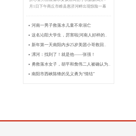
月1日下午商丘市睢县惠济河畔出现惊险一幕
一女孩落水命悬一线正巧带..
河南一男子救落水儿童不幸溺亡
这名沁阳大学生，厉害啦|河南人好样的..
新年第一天南阳内乡25岁美团小哥救回..
漯河：找到了！就是他——张强！
勇救落水女子，胡平和詹伟二人被确认为..
南阳市西峡陈锋的见义勇为“情结”