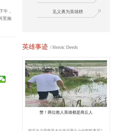
下午，
见义勇为英雄榜
河里施
英雄事迹
/ Heroic Deeds
赞！两位救人英雄都是商丘人
拼尽全力营救落水女孩后商丘小伙默默离开7